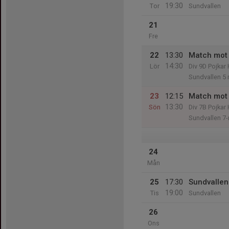
19:30
Tor
Sundvallen
21
Fre
22
13:30
Match mot 
14:30
Lör
Div 9D Pojka
Sundvallen 5 
23
12:15
Match mot 
13:30
Sön
Div 7B Pojka
Sundvallen 7
24
Mån
25
17:30
Sundvallen
19:00
Tis
Sundvallen
26
Ons