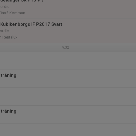
Selånger SK P16 Vit
ordic
 Timrå Kommun
Kubikenborgs IF P2017 Svart
ordic
n Rentalux
v.32
 träning
 träning