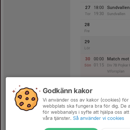
27
18:00
Sundvallen
19:30
Tor
Sundvallen
28
Fre
29
Lör
30
00:00
Match mot 
01:15
Sön
Div 7B Pojka
Viforsplan
Godkänn kakor
31
Mån
Vi använder oss av kakor (cookies) för 
webbplats ska fungera bra för dig. De
för webbanalys i syfte att hjälpa oss att
våra tjänster.
Så använder vi cookies