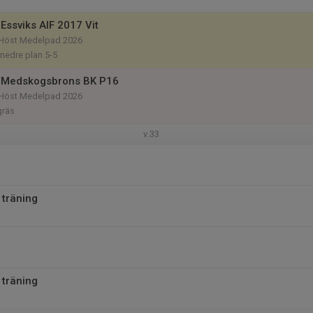
Essviks AIF 2017 Vit
r Höst Medelpad 2026
 nedre plan 5-5
 Medskogsbrons BK P16
r Höst Medelpad 2026
gräs
v.33
 träning
 träning