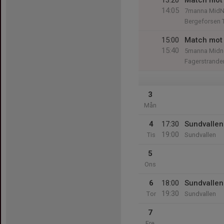
13:20
Match mot 
14:05
7manna MidN
Bergeforsen
15:00
Match mot 
15:40
5manna Midn
Fagerstrande
3
Mån
4
17:30
Sundvallen
19:00
Tis
Sundvallen
5
Ons
6
18:00
Sundvallen
19:30
Tor
Sundvallen
7
Fre