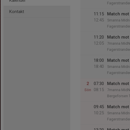
Kalender
Fagerstranden
Kontakt
11:15
Match mot 
12:45
5manna Midn
Fagerstrande
11:20
Match mot 
12:05
7manna MidN
Fagerstrande
18:00
Match mot 
18:40
5manna Midn
Fagerstranden
2
07:30
Match mot 
08:15
Sön
7manna MidN
Bergeforsen 
09:45
Match mot 
10:25
5manna Midn
Fagerstranden