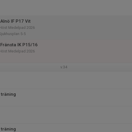
Alnö IF P17 Vit
r Höst Medelpad 2026
Sjukhusplan 5-5
Fränsta IK P15/16
r Höst Medelpad 2026
v.34
 träning
 träning