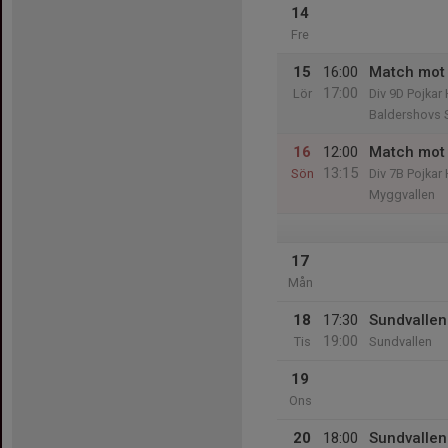
14
Fre
15
16:00
Match mot 
17:00
Lör
Div 9D Pojka
Baldershovs 
16
12:00
Match mot 
13:15
Sön
Div 7B Pojka
Myggvallen
17
Mån
18
17:30
Sundvallen
19:00
Tis
Sundvallen
19
Ons
20
18:00
Sundvallen