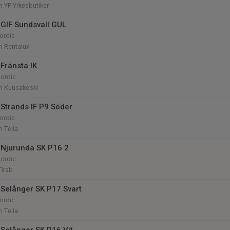
 YP Yrkesbutiker
GIF Sundsvall GUL
ordic
n Rentalux
Fränsta IK
ordic
n Kuusakoski
Strands IF P9 Söder
ordic
 Telia
Njurunda SK P16 2
ordic
Tirab
Selånger SK P17 Svart
ordic
 Telia