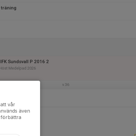
 träning
IFK Sundsvall P 2016 2
r Höst Medelpad 2026
v.36
att vår
 används även
 förbättra