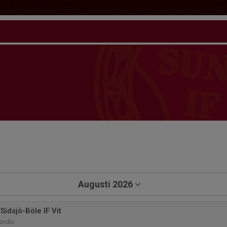
a
Augusti 2026
idsjö-Böle IF Vit
ordic