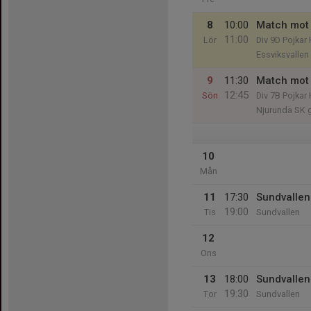
8
10:00
Match mot 
11:00
Lör
Div 9D Pojka
Essviksvallen
9
11:30
Match mot
12:45
Sön
Div 7B Pojka
Njurunda SK 
10
Mån
11
17:30
Sundvallen
19:00
Tis
Sundvallen
12
Ons
13
18:00
Sundvallen
19:30
Tor
Sundvallen