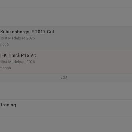
Kubikenborgs IF 2017 Gul
r Höst Medelpad 2026
mot 5
IFK Timrå P16 Vit
r Höst Medelpad 2026
-manna
v.35
 träning