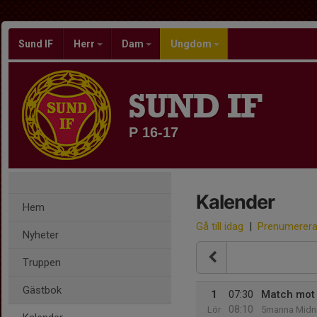
Sund IF
Herr
Dam
Ungdom
SUND IF
P 16-17
Kalender
Hem
Gå till idag
|
Prenumerer
Nyheter
Truppen
Gästbok
1
07:30
Match mot S
08:10
Lör
5manna Midn