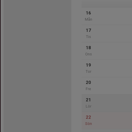
16
Mån
17
Tis
18
Ons
19
Tor
20
Fre
21
Lör
22
Sön