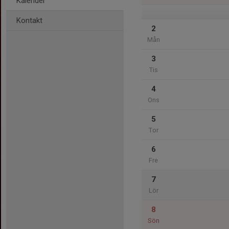
Kalender
Kontakt
2
Mån
3
Tis
4
Ons
5
Tor
6
Fre
7
Lör
8
Sön