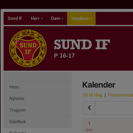
Sund IF
Herr
Dam
Ungdom
SUND IF
P 16-17
Kalender
Hem
Gå till idag
|
Prenumerer
Nyheter
Truppen
Gästbok
1
Sön