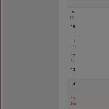
9
Mån
10
Tis
11
Ons
12
Tor
13
Fre
14
Lör
15
Sön