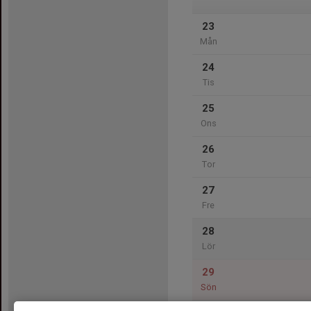
23
Mån
24
Tis
25
Ons
26
Tor
27
Fre
28
Lör
29
Sön