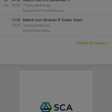
31
08:50
Match mot IFK Sundsvall 3
09:35
Fre
7manna MidNordic
Bergeforsen Timrå Kommun
13:50
Match mot Strands IF Söder Svart
14:35
7manna MidNordic
Bergeforsen Renta
Tillbaka till toppen