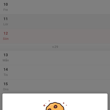
10
Fre
11
Lör
12
Sön
v.29
13
Mån
14
Tis
15
Ons
16
Tor