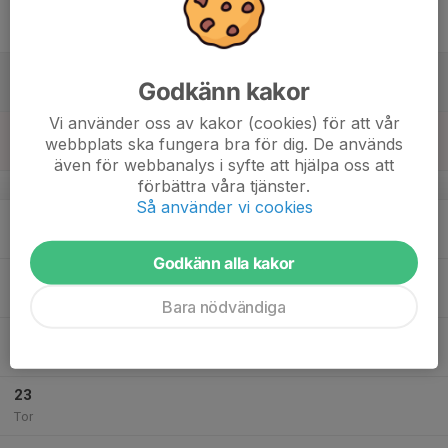
17
Fre
18
Godkänn kakor
Lör
Vi använder oss av kakor (cookies) för att vår
19
webbplats ska fungera bra för dig. De används
Sön
även för webbanalys i syfte att hjälpa oss att
förbättra våra tjänster.
v.30
Så använder vi cookies
20
Mån
Godkänn alla kakor
21
Tis
Bara nödvändiga
22
Ons
23
Tor