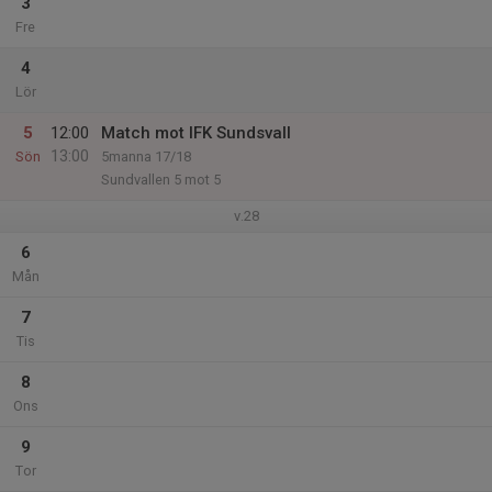
3
Fre
4
Lör
5
12:00
Match mot IFK Sundsvall
13:00
Sön
5manna 17/18
Sundvallen 5 mot 5
v.28
6
Mån
7
Tis
8
Ons
9
Tor