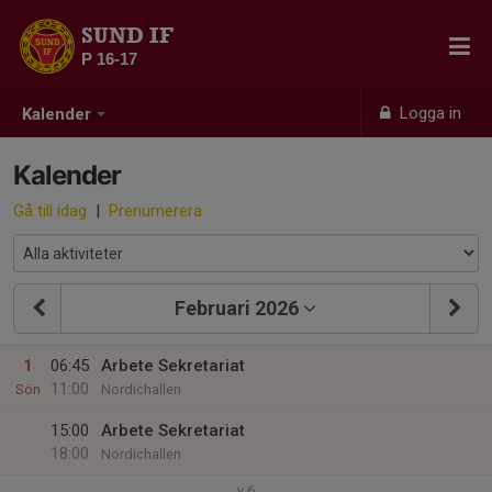
SUND IF
P 16-17
Logga in
Kalender
Kalender
Gå till idag
|
Prenumerera
Februari 2026
1
06:45
Arbete Sekretariat
11:00
Sön
Nordichallen
15:00
Arbete Sekretariat
18:00
Nordichallen
v.6