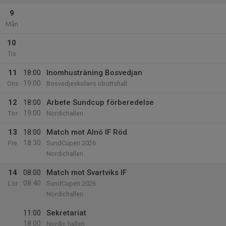
9
Mån
10
Tis
11
18:00
Inomhusträning Bosvedjan
19:00
Ons
Bosvedjeskolans idrottshall
12
18:00
Arbete Sundcup förberedelse
19:00
Tor
Nordichallen
13
18:00
Match mot Alnö IF Röd
18:30
Fre
SundCupen 2026
Nordichallen
14
08:00
Match mot Svartviks IF
08:40
Lör
SundCupen 2026
Nordichallen
11:00
Sekretariat
18:00
Nordic hallen