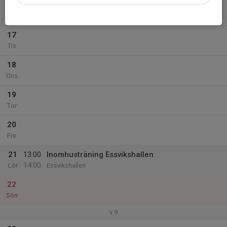
16
Mån
17
Tis
18
Ons
19
Tor
20
Fre
21
13:00
Inomhusträning Essvikshallen
14:00
Lör
Essvikshallen
22
Sön
v.9