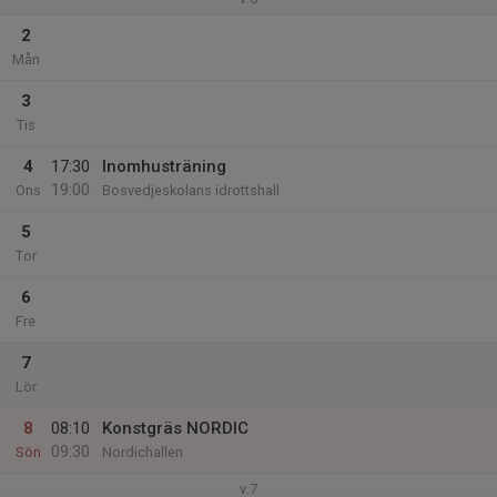
2
Mån
3
Tis
4
17:30
Inomhusträning
19:00
Ons
Bosvedjeskolans idrottshall
5
Tor
6
Fre
7
Lör
8
08:10
Konstgräs NORDIC
09:30
Sön
Nordichallen
v.7