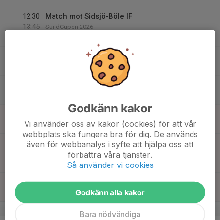
12:30
Match mot Sidsjö-Böle IF
13:45
SundCupen 2026
Nordichallen
14:30
Sundcupen Kiosk
17:30
Nordichallen
15:45
Arbete Sundcup Matservering
19:15
Nordichallen
Godkänn kakor
15
11:00
Sekretariat
Vi använder oss av kakor (cookies) för att vår
18:00
Sön
Nordic hallen
webbplats ska fungera bra för dig. De används
14:00
Match mot IFK Sundsvall
även för webbanalys i syfte att hjälpa oss att
14:45
SundCupen 2026
förbättra våra tjänster.
Nordichallen
Så använder vi cookies
17:00
Arbete Sundcupen Slutstäd
Godkänn alla kakor
19:00
Nordichallen
v.8
Bara nödvändiga