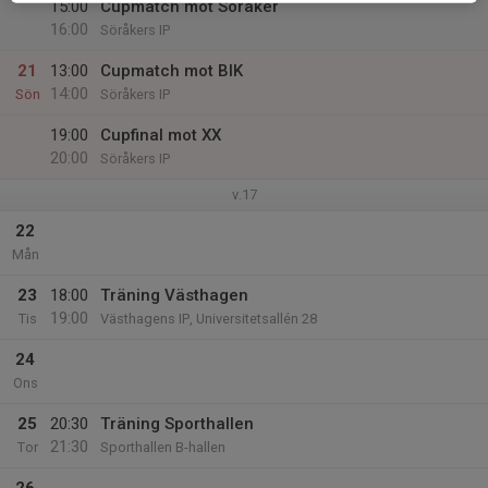
15:00
Cupmatch mot Söråker
16:00
Söråkers IP
21
13:00
Cupmatch mot BIK
14:00
Sön
Söråkers IP
19:00
Cupfinal mot XX
20:00
Söråkers IP
v.17
22
Mån
23
18:00
Träning Västhagen
19:00
Tis
Västhagens IP, Universitetsallén 28
24
Ons
25
20:30
Träning Sporthallen
21:30
Tor
Sporthallen B-hallen