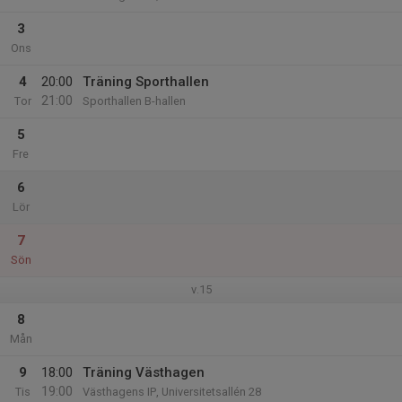
3
Ons
4
20:00
Träning Sporthallen
21:00
Tor
Sporthallen B-hallen
5
Fre
6
Lör
7
Sön
v.15
8
Mån
9
18:00
Träning Västhagen
19:00
Tis
Västhagens IP, Universitetsallén 28