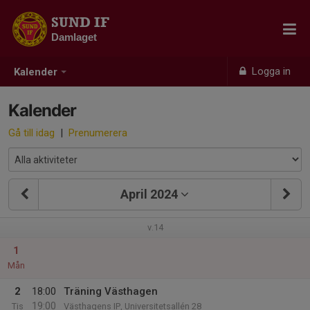
SUND IF
Damlaget
Logga in
Kalender
Kalender
Gå till idag
|
Prenumerera
April 2024
v.14
1
Mån
2
18:00
Träning Västhagen
19:00
Tis
Västhagens IP, Universitetsallén 28