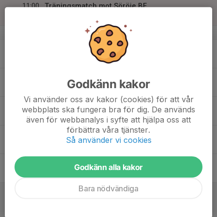
11:00
Träningsmatch mot Söröje BF
12:00
Kuben konstgräs
v.16
15
Mån
16
18:00
Träning Västhagen
Godkänn kakor
19:00
Tis
Västhagens IP, Universitetsallén 28
Vi använder oss av kakor (cookies) för att vår
17
webbplats ska fungera bra för dig. De används
Ons
även för webbanalys i syfte att hjälpa oss att
förbättra våra tjänster.
18
20:00
Träning Sporthallen B-hallen
Så använder vi cookies
21:00
Tor
Sporthallen B-hallen
19
Godkänn alla kakor
Fre
Bara nödvändiga
20
08:00
Cupmatch mot Alnö Utv
09:00
Lör
Söråkers IP