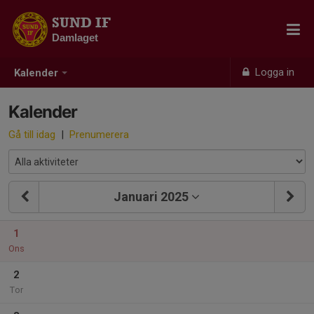
SUND IF
Damlaget
Logga in
Kalender
Kalender
Gå till idag
|
Prenumerera
Januari 2025
1
Ons
2
Tor