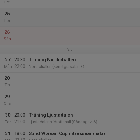
Fre
25
Lör
26
Sön
v.5
27
20:30
Träning Nordichallen
22:00
Mån
Nordichallen (konstgräsplan 3)
28
Tis
29
Ons
30
20:00
Träning Ljustadalen
21:00
Tor
Ljustadalens idrottshall (Söndagsv. 6)
31
18:00
Sund Woman Cup intresseanmälan