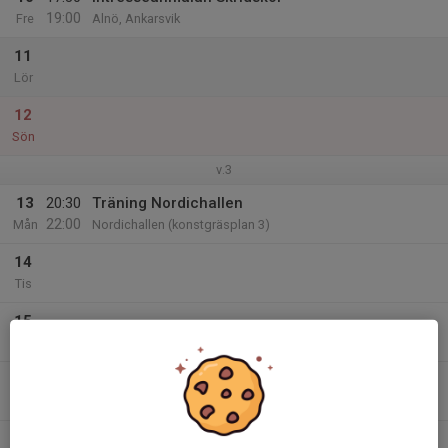
19:00
Fre
Alnö, Ankarsvik
11
Lör
12
Sön
v.3
13
20:30
Träning Nordichallen
22:00
Mån
Nordichallen (konstgräsplan 3)
14
Tis
15
Ons
16
20:00
Träning Ljustadalen
21:00
Tor
Ljustadalens idrottshall (Söndagsv. 6)
17