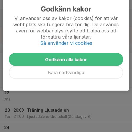
Fre
Godkänn kakor
18
Vi använder oss av kakor (cookies) för att vår
Lör
webbplats ska fungera bra för dig. De används
även för webbanalys i syfte att hjälpa oss att
19
förbättra våra tjänster.
Sön
Så använder vi cookies
v.4
20
20:30
Träning Nordichallen
Godkänn alla kakor
22:00
Mån
Nordichallen (konstgräsplan 3)
Bara nödvändiga
21
Tis
22
Ons
23
20:00
Träning Ljustadalen
21:00
Tor
Ljustadalens idrottshall (Söndagsv. 6)
24