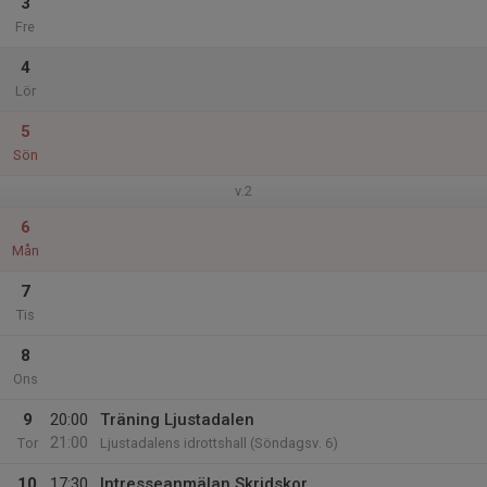
3
Fre
4
Lör
5
Sön
v.2
6
Mån
7
Tis
8
Ons
9
20:00
Träning Ljustadalen
21:00
Tor
Ljustadalens idrottshall (Söndagsv. 6)
10
17:30
Intresseanmälan Skridskor