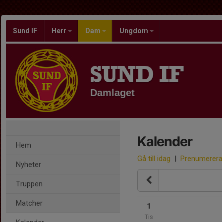
Sund IF
Herr
Dam
Ungdom
SUND IF
Damlaget
Kalender
Hem
Gå till idag
|
Prenumerer
Nyheter
Truppen
Matcher
1
Tis