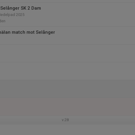
 Selånger SK 2 Dam
Medelpad 2025
den
mälan match mot Selånger
v.28