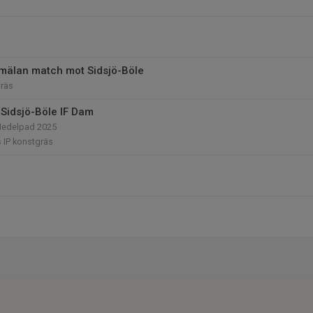
mälan match mot Sidsjö-Böle
räs
Sidsjö-Böle IF Dam
Medelpad 2025
 IP konstgräs