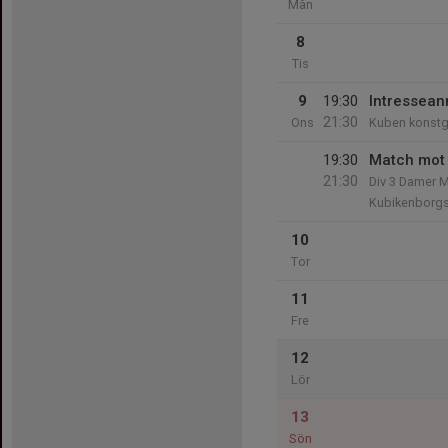
Mån
8
Tis
9
19:30
Intressean
21:30
Ons
Kuben konstg
19:30
Match mot 
21:30
Div 3 Damer 
Kubikenborgs
10
Tor
11
Fre
12
Lör
13
Sön