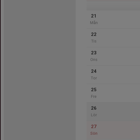
21
Mån
22
Tis
23
Ons
24
Tor
25
Fre
26
Lör
27
Sön