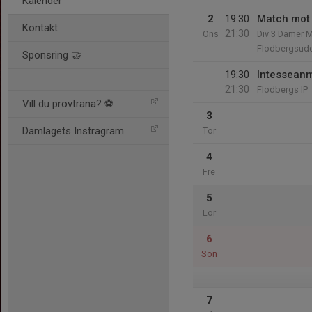
Kalender
2
19:30
Match mot
Kontakt
21:30
Ons
Div 3 Damer 
Flodbergsud
Sponsring 🤝
19:30
Intessean
21:30
Flodbergs IP
Vill du provträna? ⚽️
3
Damlagets Instragram
Tor
4
Fre
5
Lör
6
Sön
7