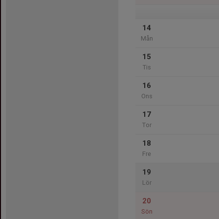
14
Mån
15
Tis
16
Ons
17
Tor
18
Fre
19
Lör
20
Sön