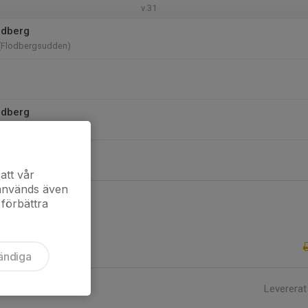
v.31
odberg
 (Flodbergsudden)
odberg
 (Flodbergsudden)
att vår
 används även
 förbättra
ändiga
Levererat