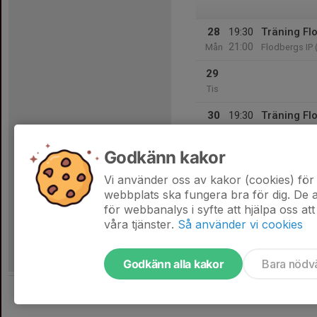
28
19:30
Träning Fl
21:00
Mån
Flodbergs IP
29
Tis
30
19:30
Träning Fl
21:00
Ons
Flodbergs IP
Godkänn kakor
31
Tor
Vi använder oss av kakor (cookies) för 
webbplats ska fungera bra för dig. De
för webbanalys i syfte att hjälpa oss att
våra tjänster.
Så använder vi cookies
Godkänn alla kakor
Bara nödv
Tjäna pengar till laget