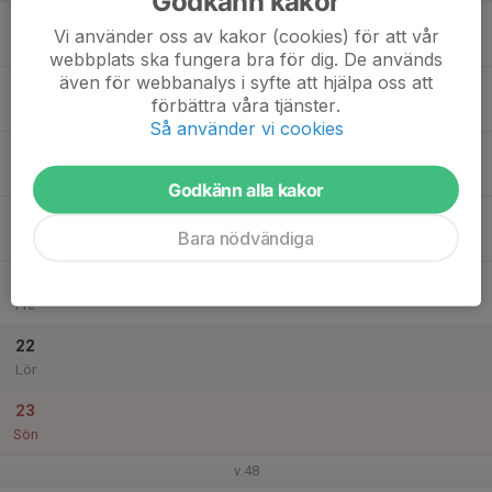
Godkänn kakor
17
Vi använder oss av kakor (cookies) för att vår
Mån
webbplats ska fungera bra för dig. De används
även för webbanalys i syfte att hjälpa oss att
18
21:00
Träning Hagahallen
förbättra våra tjänster.
22:00
Tis
Hagahallen, Geijergatan 2
Så använder vi cookies
19
Ons
Godkänn alla kakor
20
Bara nödvändiga
Tor
21
Fre
22
Lör
23
Sön
v.48