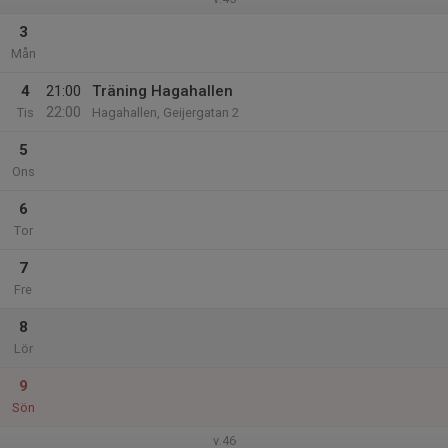
3
Mån
4
21:00
Träning Hagahallen
22:00
Tis
Hagahallen, Geijergatan 2
5
Ons
6
Tor
7
Fre
8
Lör
9
Sön
v.46