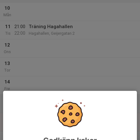
10
Mån
11
21:00
Träning Hagahallen
22:00
Tis
Hagahallen, Geijergatan 2
12
Ons
13
Tor
14
Fre
15
Lör
16
Sön
v.47