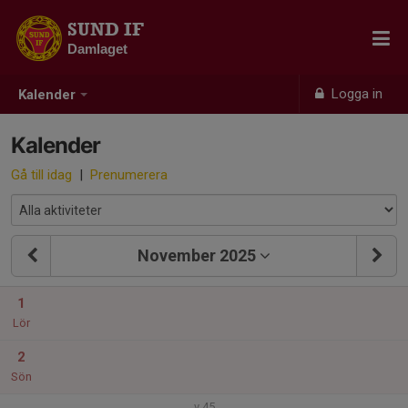
SUND IF
Damlaget
Logga in
Kalender
Kalender
Gå till idag
|
Prenumerera
November 2025
1
Lör
2
Sön
v.45