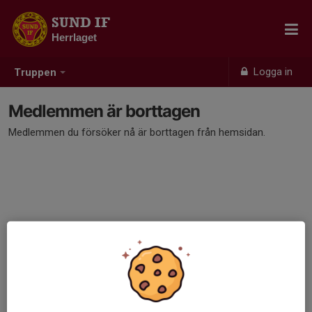
SUND IF
Herrlaget
Logga in
Truppen
Medlemmen är borttagen
Medlemmen du försöker nå är borttagen från hemsidan.