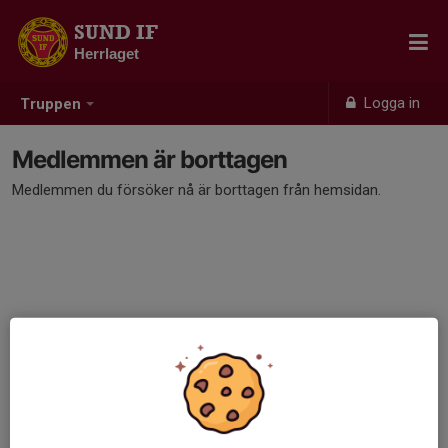
SUND IF
Herrlaget
Logga in
Truppen
Medlemmen är borttagen
Medlemmen du försöker nå är borttagen från hemsidan.