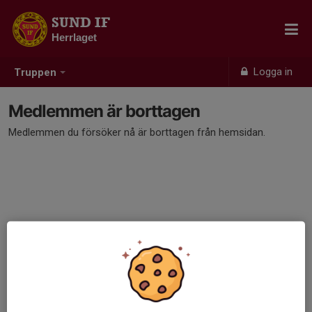
SUND IF
Herrlaget
Logga in
Truppen
Medlemmen är borttagen
Medlemmen du försöker nå är borttagen från hemsidan.