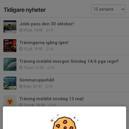
Tidigare nyheter
Jobb pass den 30 oktober!
30 jul, 14:03
0
Träningarna igång igen!
12 jul, 13:42
0
Träning inställd imorgon Söndag 14/6 pga regn!!
13 jun, 11:26
0
Sommaruppehåll
8 jun, 22:47
0
Träning inställd onsdag 13 maj!
13 maj, 16:05
0
Ingen träning Söndag 3 maj!
3 maj, 12:57
0