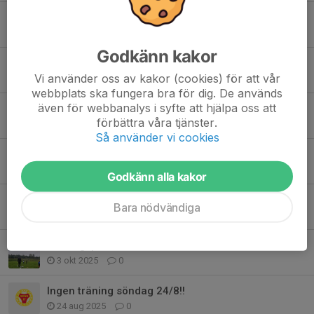
Äntligen kommer vi ut på Sundavallen!
29 apr, 15:28
0
Godkänn kakor
Fotbollsskola 2026
Vi använder oss av kakor (cookies) för att vår
23 apr, 10:03
0
webbplats ska fungera bra för dig. De används
även för webbanalys i syfte att hjälpa oss att
Inställd träning Söndag 5 april
förbättra våra tjänster.
2 apr, 14:19
0
Så använder vi cookies
Jobb pass den 22/5!
19 feb, 14:31
0
Godkänn alla kakor
Uppstart 2026
Bara nödvändiga
24 nov 2025
0
Träningspaus!!
3 okt 2025
0
Ingen träning söndag 24/8!!
24 aug 2025
0