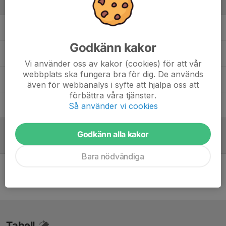
Ledare
Andreas Andersson
Lagledare/Sportkommité
Godkänn kakor
Marcus Olsson
Tränare
Vi använder oss av kakor (cookies) för att vår
webbplats ska fungera bra för dig. De används
Markus Mossberg
Målvaktstränare
även för webbanalys i syfte att hjälpa oss att
förbättra våra tjänster.
Tom Rautakorpi
Tränare
Så använder vi cookies
Godkänn alla kakor
Referat
Bara nödvändiga
Inget referat skrivet
Tabell