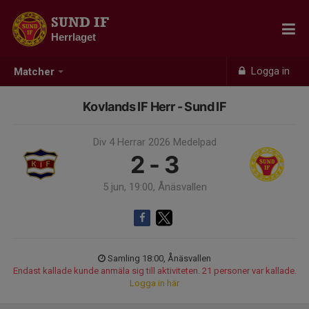
SUND IF
Herrlaget
Logga in
Matcher
Kovlands IF Herr - Sund IF
Div 4 Herrar 2026 Medelpad
2 - 3
5 jun, 19:00, Ånäsvallen
Samling 18:00, Ånäsvallen
Endast kallade kunde anmäla sig till aktiviteten. 21 personer var kallade.
Logga in här