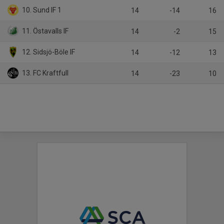
10. Sund IF 1
14
-14
16
11. Östavalls IF
14
-2
15
12. Sidsjö-Böle IF
14
-12
13
13. FC Kraftfull
14
-23
10