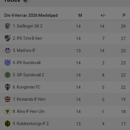
Div 4 Herrar 2026 Medelpad
M
+/-
P
1. Selånger SK 2
14
14
29
2. IFK Timrå Herr
14
7
27
3. Matfors IF
13
14
23
4. IFK Sundsvall
14
2
23
5. GIF Sundsvall 2
14
8
22
6. Kungsnäs FC
14
5
22
7. Kovlands IF Herr
14
-2
19
8. Alnö IF Herr Utv
14
-1
18
9. Kubikenborgs IF 2
13
4
17