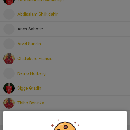
Abdisalam Shiik dahir
Anes Sabotic
Arvid Sundin
Chidiebere Francis
Nemo Norberg
Sigge Gradin
Thibo Beninka
Yahye Shino