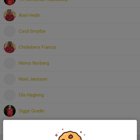
Axel Hedin
Cecil Smythe
Chidiebere Francis
Nemo Norberg
Noel Jansson
Ola Hagberg
Sigge Gradin
Yahye Shino