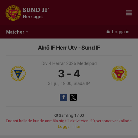
SUND IF
Herrlaget
Logga in
Matcher
Alnö IF Herr Utv - Sund IF
Div 4 Herrar 2026 Medelpad
3 - 4
31 jul, 18:00, Släda IP
Samling 17:00
Endast kallade kunde anmäla sig till aktiviteten. 20 personer var kallade.
Logga in här