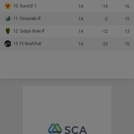
10. Sund IF 1
14
-14
16
11. Östavalls IF
14
-2
15
12. Sidsjö-Böle IF
14
-12
13
13. FC Kraftfull
14
-23
10