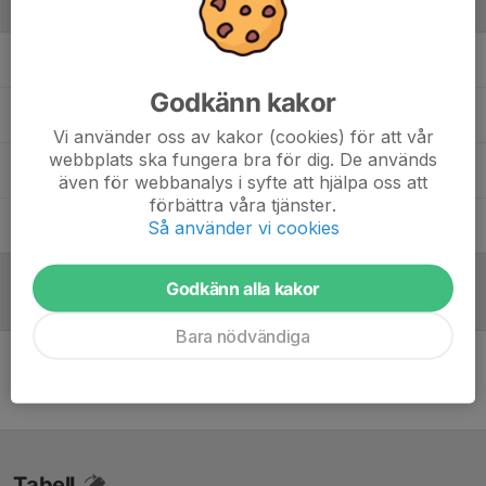
Ledare
Andreas Andersson
Lagledare/Sportkommité
Godkänn kakor
Marcus Olsson
Tränare
Vi använder oss av kakor (cookies) för att vår
webbplats ska fungera bra för dig. De används
Markus Mossberg
Målvaktstränare
även för webbanalys i syfte att hjälpa oss att
förbättra våra tjänster.
Tom Rautakorpi
Tränare
Så använder vi cookies
Godkänn alla kakor
Referat
Bara nödvändiga
Inget referat skrivet
Tabell