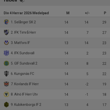
Div 4 Herrar 2026 Medelpad
M
+/-
P
1. Selånger SK 2
14
14
29
2. IFK Timrå Herr
14
7
27
3. Matfors IF
13
14
23
4. IFK Sundsvall
14
2
23
5. GIF Sundsvall 2
14
8
22
6. Kungsnäs FC
14
5
22
7. Kovlands IF Herr
14
-2
19
8. Alnö IF Herr Utv
14
-1
18
9. Kubikenborgs IF 2
13
4
17