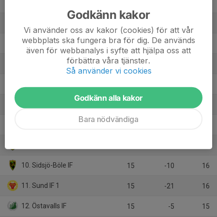
2. Selånger SK 2
15
13
29
Godkänn kakor
3. IFK Sundsvall
15
9
26
Vi använder oss av kakor (cookies) för att vår
webbplats ska fungera bra för dig. De används
4. Kungsnäs FC
15
8
25
även för webbanalys i syfte att hjälpa oss att
förbättra våra tjänster.
5. Matfors IF
14
12
23
Så använder vi cookies
6. GIF Sundsvall 2
15
6
22
Godkänn alla kakor
7. Kovlands IF Herr
15
-1
22
Bara nödvändiga
8. Alnö IF Herr Utv
14
-1
18
9. Kubikenborgs IF 2
14
1
17
10. Sidsjö-Böle IF
15
-10
16
11. Sund IF 1
15
-21
16
12. Östavalls IF
15
-5
15