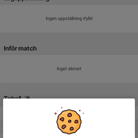
Ingen uppställning ifylld
Inför match
Inget skrivet
Tabell
Div 4 Herrar 2026 Medelpad
M
+/-
P
1. IFK Timrå Herr
15
10
30