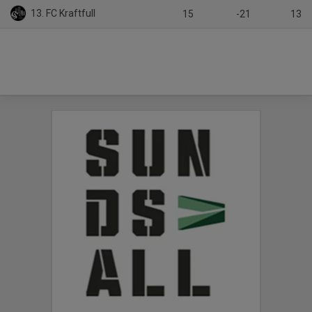
13. FC Kraftfull
15
-21
13